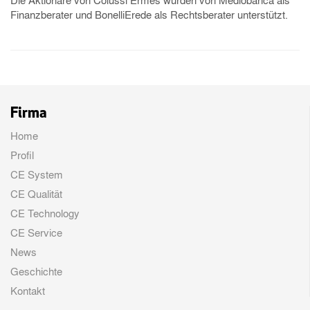
Die Aktionäre von Colussi Ermes wurden von Mediobanca als
Finanzberater und BonelliErede als Rechtsberater unterstützt.
Firma
Home
Profil
CE System
CE Qualität
CE Technology
CE Service
News
Geschichte
Kontakt