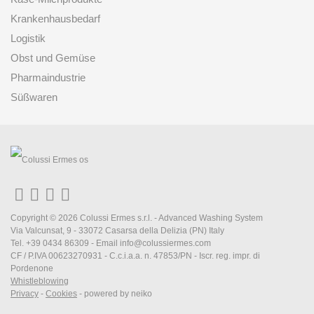
Krankenhausbedarf
Logistik
Obst und Gemüse
Pharmaindustrie
Süßwaren
Copyright © 2026 Colussi Ermes s.r.l. - Advanced Washing System
Via Valcunsat, 9 - 33072 Casarsa della Delizia (PN) Italy
Tel. +39 0434 86309 - Email
info@colussiermes.com
CF / P.IVA 00623270931 - C.c.i.a.a. n. 47853/PN - Iscr. reg. impr. di
Pordenone
Whistleblowing
Privacy
-
Cookies
-
powered by neiko