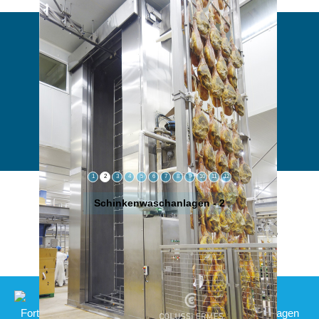
1
2
3
4
5
6
7
8
9
10
11
12
Schinkenwaschanlagen - 2
Was spricht für Colussi Ermes?
Fortschrittlichste Technologie für industriellen Waschanlagen