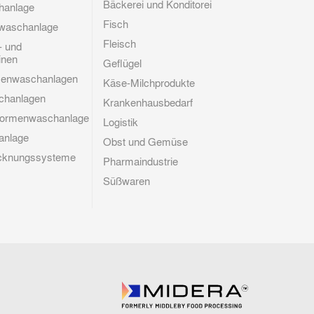
Bäckerei und Konditorei
hanlage
Fisch
waschanlage
Fleisch
- und
inen
Geflügel
menwaschanlagen
Käse-Milchprodukte
chanlagen
Krankenhausbedarf
formenwaschanlage
Logistik
nlage
Obst und Gemüse
rocknungssysteme
Pharmaindustrie
Süßwaren