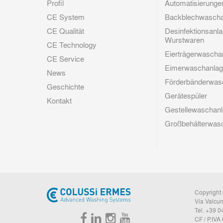
Profil
Automatisierunge
CE System
Backblechwascha
CE Qualität
Desinfektionsanla
Wurstwaren
CE Technology
Eierträgerwascha
CE Service
Eimerwaschanla
News
Förderbänderwas
Geschichte
Gerätespüler
Kontakt
Gestellewaschan
Großbehälterwas
Copyright 
Via Valcun
Tel. +39 
CF / P.IVA