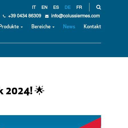
IT
EN
ES
DE
FR
+39 0434 86309
info@colussiermes.com
Produkte
Bereiche
News
Kontakt
k 2024! 🌟