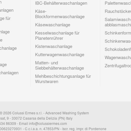
n
IBC-Behälterwaschanlagen
Palettenwasc
nlagen
Käse-
Rauchstöcke
Blockformenwaschanlage
ge für
Salamiwasch
Käsewaschanlage
abblasmasch
nlage
Kesselwaschanlage für
Schinkenfor
Planetenrührer
ge
Schinkenwas
Kistenwaschanlage
chanlage
Schokoladen
Kutterwagenwaschanlage
Wagenwascha
Matten- und
lage
Zentrifugalt
Siebbehälterwaschanlage
chanlagen
Mehlbeschichtungsanlage für
Wurstwaren
© 2026 Colussi Ermes s.r.l. - Advanced Washing System
sat, 9 - 33072 Casarsa della Delizia (PN) Italy
0434 86309 - Email
info@colussiermes.com
 00623270931 - C.c.i.a.a. n. 47853/PN - Iscr. reg. impr. di Pordenone