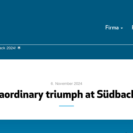
Firma
ack 2024! 🌟
6. November 2024
raordinary triumph at Südbac