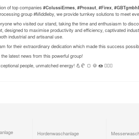
tion of top companies
,
,
,
#ColussiErmes
#Proxaut
#Firex
#GBTgmbhB
processing group #Middleby, we provide turnkey solutions to meet ever
ryone who visited our stand, taking the time and enthusiasm to disco
, designed to maximise productivity and efficiency, captivated indust
both industrial and artisanal use.
eam for their extraordinary dedication which made this success possib
l the latest news from this powerful group!
ceptional people, unmatched energy! 💪🥐 🍞 🍪 🍩 ✌🏻✨
anlage
Hordenwaschanlage
Messerwasch