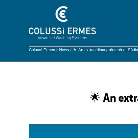
Colussi Ermes
News
🌟 An extraordinary triumph at Südb
🌟 An ext